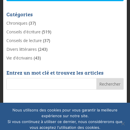
Catégories
Chroniques
(37)
Conseils d'écriture
(519)
Conseils de lecture
(37)
Divers littéraires
(243)
Vie d'écrivains
(43)
Entrez un mot clé et trouvez les articles
Nous utilisons des cookies pour vous garantir la meilleure
Mentions légales & Politique de confidentialité
expérience sur notre site.
Conditions Générales de Vente
Coaching
Si vous continuez à utiliser ce dernier, nous considérerons que
vous acceptez l'utilisation des cookies.