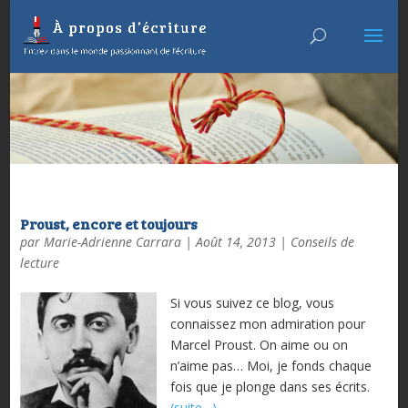
Proust, encore et toujours
par
Marie-Adrienne Carrara
|
Août 14, 2013
|
Conseils de
lecture
Si vous suivez ce blog, vous
connaissez mon admiration pour
Marcel Proust. On aime ou on
n’aime pas… Moi, je fonds chaque
fois que je plonge dans ses écrits.
(suite…)