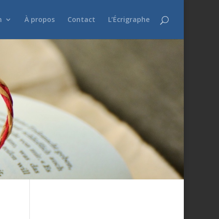
n
À propos
Contact
L’Écrigraphe