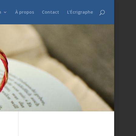
n
À propos
Contact
L’Écrigraphe