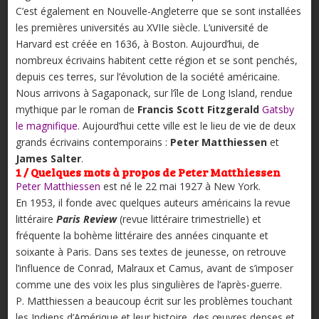
C’est également en Nouvelle-Angleterre que se sont installées
les premières universités au XVIIe siècle. L’université de
Harvard est créée en 1636, à Boston. Aujourd’hui, de
nombreux écrivains habitent cette région et se sont penchés,
depuis ces terres, sur l’évolution de la société américaine.
Nous arrivons à Sagaponack, sur l’île de Long Island, rendue
mythique par le roman de
Francis Scott Fitzgerald
Gatsby
le magnifique
. Aujourd’hui cette ville est le lieu de vie de deux
grands écrivains contemporains :
Peter Matthiessen
et
James ­Salter
.
1 / Quelques mots à propos de Peter Matthiessen
Peter Matthiessen
est né le 22 mai 1927 à New York.
En 1953, il fonde avec quelques auteurs américains la revue
littéraire
Paris Review
(revue littéraire trimestrielle) et
fréquente la bohème littéraire des années cinquante et
soixante à Paris. Dans ses textes de jeunesse, on retrouve
l’influence de Conrad, Malraux et Camus, avant de s’imposer
comme une des voix les plus singulières de l’après-guerre.
P. Matthiessen a beaucoup écrit sur les problèmes touchant
les Indiens d’Amérique et leur histoire, des œuvres denses et