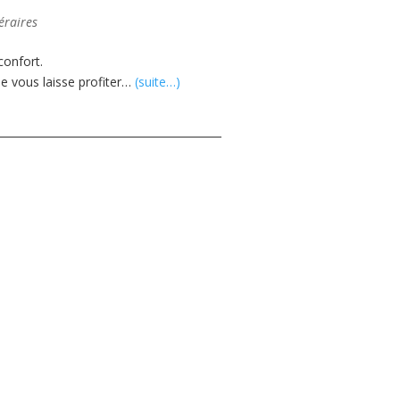
téraires
confort.
 Je vous laisse profiter…
(suite…)