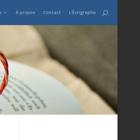
n
À propos
Contact
L’Écrigraphe