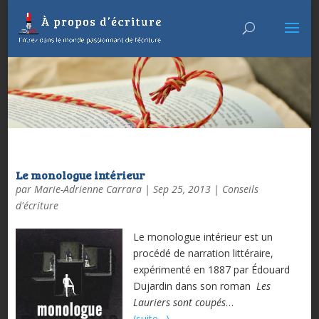
Le monologue intérieur
par
Marie-Adrienne Carrara
|
Sep 25, 2013
|
Conseils
d'écriture
Le monologue intérieur est un
procédé de narration littéraire,
expérimenté en 1887 par Édouard
Dujardin dans son roman
Les
Lauriers sont coupés
…
(suite…)