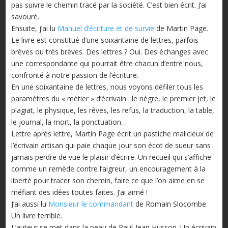
pas suivre le chemin tracé par la société. C’est bien écrit. J’ai
savouré.
Ensuite, j’ai lu
Manuel d’écriture et de survie
de Martin Page.
Le livre est constitué d’une soixantaine de lettres, parfois
brèves ou très brèves. Des lettres ? Oui. Des échanges avec
une correspondante qui pourrait être chacun d’entre nous,
confronté à notre passion de l’écriture.
En une soixantaine de lettres, nous voyons défiler tous les
paramètres du « métier » d’écrivain : le nègre, le premier jet, le
plagiat, le physique, les rêves, les refus, la traduction, la table,
le journal, la mort, la ponctuation…
Lettre après lettre, Martin Page écrit un pastiche malicieux de
l’écrivain artisan qui paie chaque jour son écot de sueur sans
jamais perdre de vue le plaisir d’écrire. Un recueil qui s’affiche
comme un remède contre l’aigreur, un encouragement à la
liberté pour tracer son chemin, faire ce que l’on aime en se
méfiant des idées toutes faites. J’ai aimé !
J’ai aussi lu
Monsieur le commandant
de Romain Slocombe.
Un livre terrible.
L’auteur se met dans la peau de Paul-Jean Husson. Un écrivain