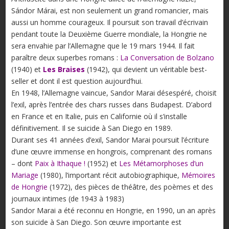
Sándor Márai, est non seulement un grand romancier, mais
aussi un homme courageux. Il poursuit son travail d’écrivain
pendant toute la Deuxième Guerre mondiale, la Hongrie ne
sera envahie par l’Allemagne que le 19 mars 1944. Il fait
paraître deux superbes romans :
La Conversation de Bolzano
(1940) et
Les Braises
(1942), qui devient un véritable best-
seller et dont il est question aujourd’hui.
En 1948, l’Allemagne vaincue, Sandor Marai désespéré, choisit
l’exil, après l’entrée des chars russes dans Budapest. D’abord
en France et en Italie, puis en Californie où il s’installe
définitivement. Il se suicide à San Diego en 1989.
Durant ses 41 années d’exil, Sandor Marai poursuit l’écriture
d’une œuvre immense en hongrois, comprenant des romans
– dont
Paix à Ithaque !
(1952) et
Les Métamorphoses d’un
Mariage
(1980), l’important récit autobiographique,
Mémoires
de Hongrie
(1972), des pièces de théâtre, des poèmes et des
journaux intimes (de 1943 à 1983)
Sandor Marai a été reconnu en Hongrie, en 1990, un an après
son suicide à San Diego. Son œuvre importante est