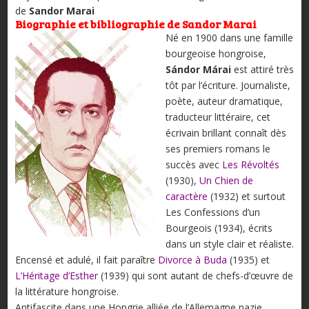
de
Sandor Marai
Biographie et bibliographie de Sandor Marai
Né en 1900 dans une famille
bourgeoise hongroise,
Sándor Márai
est attiré très
tôt par l’écriture. Journaliste,
poète, auteur dramatique,
traducteur littéraire, cet
écrivain brillant connaît dès
ses premiers romans le
succès avec
Les Révoltés
(1930),
Un Chien de
caractère
(1932) et surtout
Les Confessions d’un
Bourgeois (1934), écrits
dans un style clair et réaliste.
Encensé et adulé, il fait paraître
Divorce à Buda
(1935) et
L’Héritage d’Esther
(1939) qui sont autant de chefs-d’œuvre de
la littérature hongroise.
Antifascite dans une Hongrie alliée de l’Allemagne nazie,