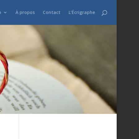
n
À propos
Contact
L’Écrigraphe