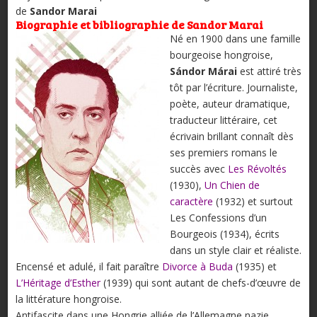
de
Sandor Marai
Biographie et bibliographie de Sandor Marai
Né en 1900 dans une famille
bourgeoise hongroise,
Sándor Márai
est attiré très
tôt par l’écriture. Journaliste,
poète, auteur dramatique,
traducteur littéraire, cet
écrivain brillant connaît dès
ses premiers romans le
succès avec
Les Révoltés
(1930),
Un Chien de
caractère
(1932) et surtout
Les Confessions d’un
Bourgeois (1934), écrits
dans un style clair et réaliste.
Encensé et adulé, il fait paraître
Divorce à Buda
(1935) et
L’Héritage d’Esther
(1939) qui sont autant de chefs-d’œuvre de
la littérature hongroise.
Antifascite dans une Hongrie alliée de l’Allemagne nazie,