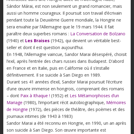
Sándor Márai, est non seulement un grand romancier, mais
aussi un homme courageux. Il poursuit son travail d’écrivain
pendant toute la Deuxième Guerre mondiale, la Hongrie ne
sera envahie par l’Allemagne que le 19 mars 1944. Il fait
paraître deux superbes romans :
La Conversation de Bolzano
(1940) et
Les Braises
(1942), qui devient un véritable best-
seller et dont il est question aujourd’hui.
En 1948, l’Allemagne vaincue, Sandor Marai désespéré, choisit
l’exil, après l’entrée des chars russes dans Budapest. D’abord
en France et en Italie, puis en Californie où il s’installe
définitivement. Il se suicide à San Diego en 1989.
Durant ses 41 années d’exil, Sandor Marai poursuit l’écriture
d’une œuvre immense en hongrois, comprenant des romans
– dont
Paix à Ithaque !
(1952) et
Les Métamorphoses d’un
Mariage
(1980), l’important récit autobiographique,
Mémoires
de Hongrie
(1972), des pièces de théâtre, des poèmes et des
journaux intimes (de 1943 à 1983)
Sandor Marai a été reconnu en Hongrie, en 1990, un an après
son suicide à San Diego. Son œuvre importante est