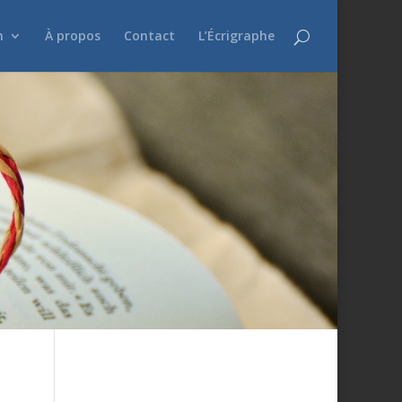
n
À propos
Contact
L’Écrigraphe