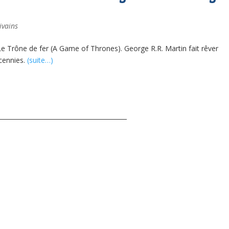
ivains
 Trône de fer (A Game of Thrones). George R.R. Martin fait rêver
cennies.
(suite…)