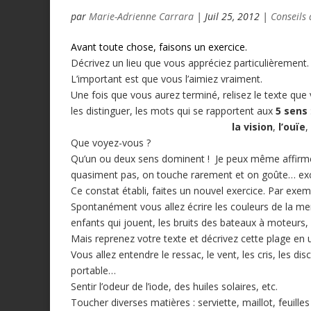
par
Marie-Adrienne Carrara
|
Juil 25, 2012
|
Conseils 
Avant toute chose, faisons un exercice.
Décrivez un lieu que vous appréciez particulièrement.
L’important est que vous l’aimiez vraiment.
Une fois que vous aurez terminé, relisez le texte que
les distinguer, les mots qui se rapportent aux
5 sens
la vision
,
l’ouïe
Que voyez-vous ?
Qu’un ou deux sens dominent ! Je peux même affirme
quasiment pas, on touche rarement et on goûte… exc
Ce constat établi, faites un nouvel exercice. Par exem
Spontanément vous allez écrire les couleurs de la me
enfants qui jouent, les bruits des bateaux à moteurs, 
Mais reprenez votre texte et décrivez cette plage en u
Vous allez entendre le ressac, le vent, les cris, les d
portable…
Sentir l’odeur de l’iode, des huiles solaires, etc.
Toucher diverses matières : serviette, maillot, feuilles