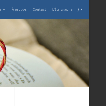
n
À propos
Contact
L’Écrigraphe