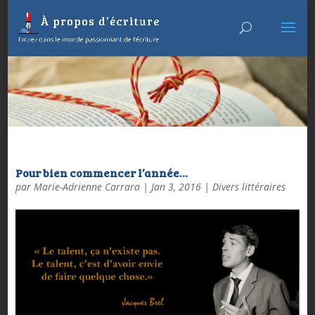
Pour bien commencer l’année…
par
Marie-Adrienne Carrara
|
Jan 3, 2016
|
Divers littéraires