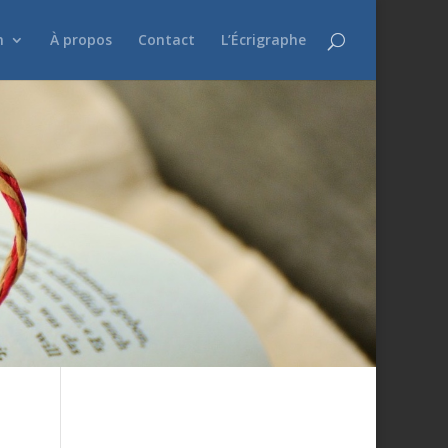
n
À propos
Contact
L’Écrigraphe