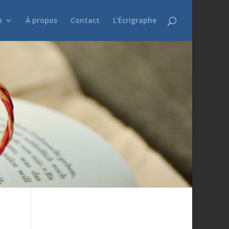
n
À propos
Contact
L’Écrigraphe