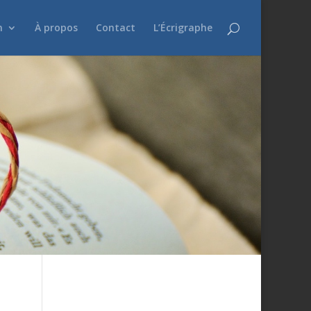
n
À propos
Contact
L’Écrigraphe