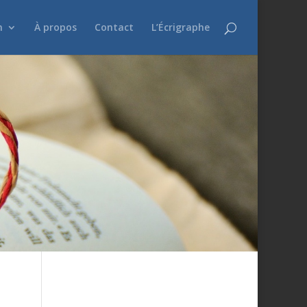
n
À propos
Contact
L’Écrigraphe