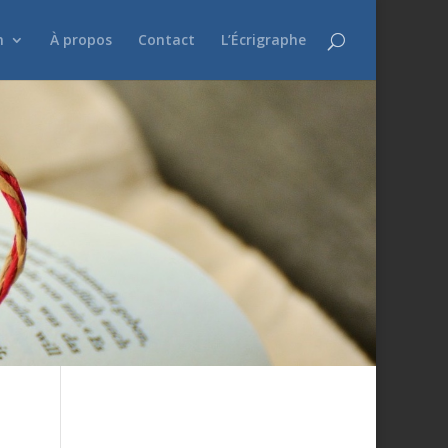
n
À propos
Contact
L’Écrigraphe