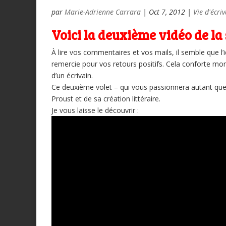
par
Marie-Adrienne Carrara
|
Oct 7, 2012
|
Vie d'écri
Voici la deuxième vidéo de la
À lire vos commentaires et vos mails, il semble que l’i
remercie pour vos retours positifs. Cela conforte mon 
d’un écrivain.
Ce deuxième volet – qui vous passionnera autant que 
Proust et de sa création littéraire.
Je vous laisse le découvrir :