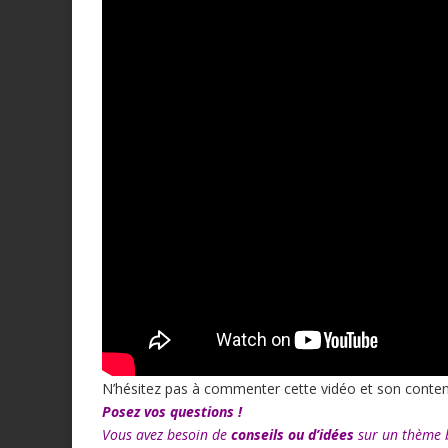
N’hésitez pas à commenter cette vidéo et son conten
Posez vos questions !
Vous avez besoin de
conseils ou d’idées
sur un thème b