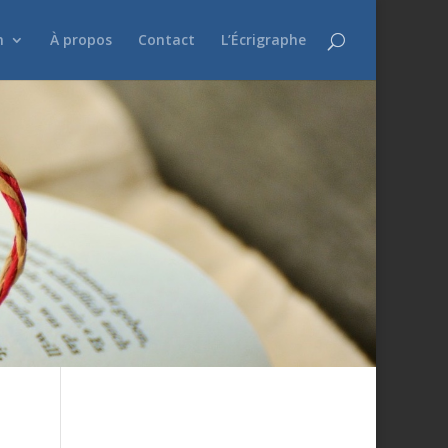
n
À propos
Contact
L’Écrigraphe