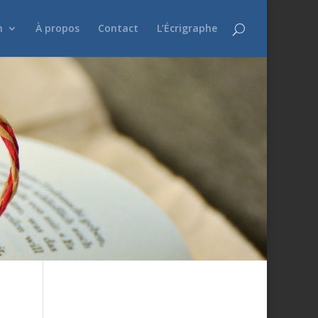
n
À propos
Contact
L’Écrigraphe