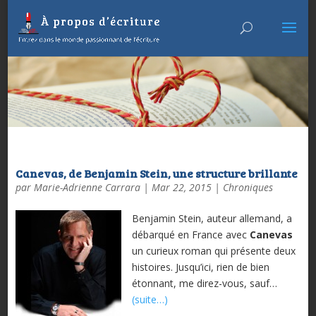
Canevas, de Benjamin Stein, une structure brillante
par
Marie-Adrienne Carrara
|
Mar 22, 2015
|
Chroniques
Benjamin Stein, auteur allemand, a
débarqué en France avec
Canevas
un curieux roman qui présente deux
histoires. Jusqu’ici, rien de bien
étonnant, me direz-vous, sauf…
(suite…)