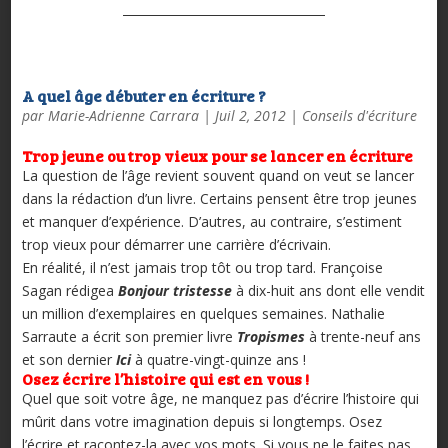
A quel âge débuter en écriture ?
par
Marie-Adrienne Carrara
|
Juil 2, 2012
|
Conseils d'écriture
Trop jeune ou trop vieux pour se lancer en écriture
La question de l’âge revient souvent quand on veut se lancer
dans la rédaction d’un livre. Certains pensent être trop jeunes
et manquer d’expérience. D’autres, au contraire, s’estiment
trop vieux pour démarrer une carrière d’écrivain.
En réalité, il n’est jamais trop tôt ou trop tard. Françoise
Sagan rédigea
Bonjour tristesse
à dix-huit ans dont elle vendit
un million d’exemplaires en quelques semaines. Nathalie
Sarraute a écrit son premier livre
Tropismes
à trente-neuf ans
et son dernier
Ici
à quatre-vingt-quinze ans !
Osez écrire l’histoire qui est en vous !
Quel que soit votre âge, ne manquez pas d’écrire l’histoire qui
mûrit dans votre imagination depuis si longtemps. Osez
l’écrire et racontez-la avec vos mots. Si vous ne le faites pas,