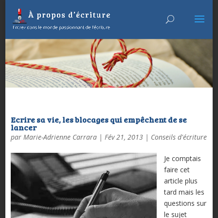
Ecrire sa vie, les blocages qui empêchent de se
lancer
par
Marie-Adrienne Carrara
|
Fév 21, 2013
|
Conseils d'écriture
Je comptais
faire cet
article plus
tard mais les
questions sur
le sujet