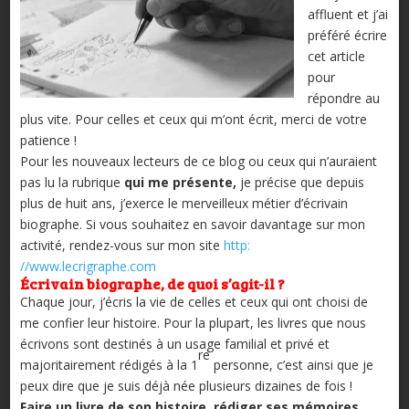
affluent et j’ai
préféré écrire
cet article
pour
répondre au
plus vite. Pour celles et ceux qui m’ont écrit, merci de votre
patience !
Pour les nouveaux lecteurs de ce blog ou ceux qui n’auraient
pas lu la rubrique
qui me présente,
je précise que depuis
plus de huit ans, j’exerce le merveilleux métier d’écrivain
biographe. Si vous souhaitez en savoir davantage sur mon
activité, rendez-vous sur mon site
http:
//www.lecrigraphe.com
Écrivain biographe, de quoi s’agit-il ?
Chaque jour, j’écris la vie de celles et ceux qui ont choisi de
me confier leur histoire. Pour la plupart, les livres que nous
écrivons sont destinés à un usage familial et privé et
re
majoritairement rédigés à la 1
personne, c’est ainsi que je
peux dire que je suis déjà née plusieurs dizaines de fois !
Faire un livre de son histoire, rédiger ses mémoires,