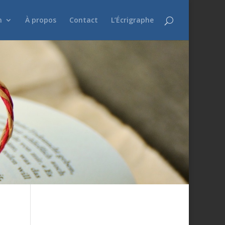
n
À propos
Contact
L’Écrigraphe