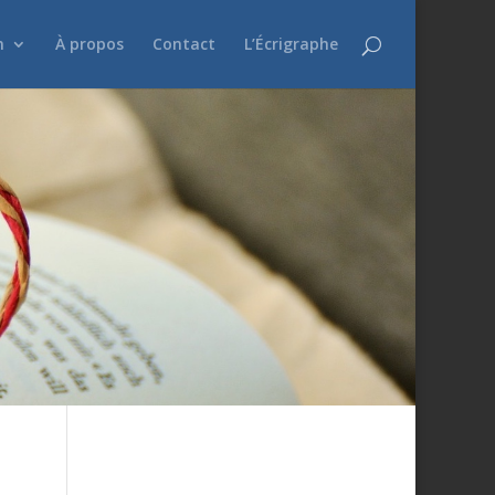
n
À propos
Contact
L’Écrigraphe