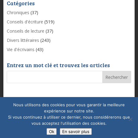
Catégories
Chroniques
(37)
Conseils d'écriture
(519)
Conseils de lecture
(37)
Divers littéraires
(243)
Vie d'écrivains
(43)
Entrez un mot clé et trouvez les articles
Nous utilisons des cookies pour vous garantir la meilleure
Mentions légales & Politique de confidentialité
expérience sur notre site.
Conditions Générales de Vente
Coaching
Si vous continuez à utiliser ce dernier, nous considérerons que
vous acceptez l'utilisation des cookies.
Ok
En savoir plus