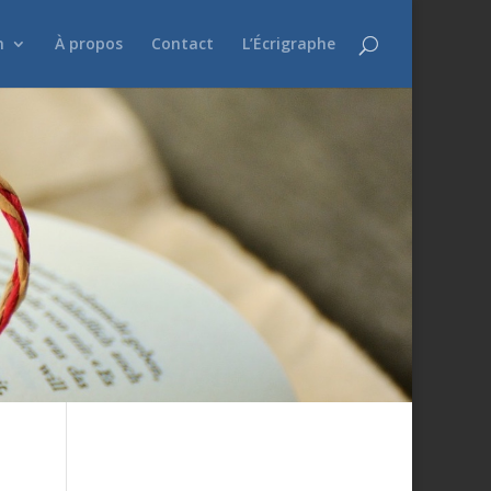
n
À propos
Contact
L’Écrigraphe