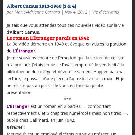
Albert Camus 1913-1960 (3 & 4)
par
Marie-Adrienne Carrara
|
Nov 4, 2012
|
Vie d'écrivains
Je sais que vous attendez tous ces nouvelles vidéo sur la vie
d’
Albert Camus
.
Le roman L’Étranger paraît en 1942
La 3e vidéo démarre en 1940 et évoque
en autres
la parution
de
L’Étranger
.
Je me souviens encore de l’émotion que la lecture de ce livre
m’a procuré. J’étais en 4e. Je l’avais emprunté le vendredi à la
bibliothèque du collège et dévoré le samedi. Happée par ma
lecture, je passais d’une pièce à l’autre le livre à la main. Et je
ne résiste pas au plaisir de vous en faire un petite
présentation.
***
L’Étranger
est un roman en 2 parties — comportant
respectivement 6 et 5 chapitres numérotés mais non titrés —,
publié chez Gallimard, en juin 1942.
Résumé
:
Meursault est un employé algérois qui vit au présent. Un