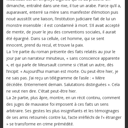
dimanche, entraîné dans une rixe, il tue un arabe. Parce qu’il a,
auparavant, enterré sa mère sans manifester d’émotion puis
noué aussitôt une liaison, l’institution judiciaire fait de lui un
monstre insensible : il est condamné à mort. S’il avait accepté
de mentir, de jouer le jeu des conventions sociales, il aurait
été épargné. Dans sa cellule, cet homme, qui se sent
innocent, prend du recul, et trouve la paix.
La 1re partie du roman présente des faits relatés au jour le
jour par un narrateur minutieux, « sans conscience apparente
», et qui parle de Meursault comme si c’était un autre, dès
l’incipit: « Aujourd’hui maman est morte. Ou peut-être hier, je
ne sais pas. J’ai reçu un télégramme de l’asile : « Mère
décédée. Enterrement demain. Salutations distinguées ». Cela
ne veut rien dire. C’était peut-être hier.
La 2e partie, plus âpre, montre, en un récit continu, comment
des juges de mauvaise foi imposent à ces faits un sens
arbitraire. Ses gestes les plus insignifiants et les témoignages
de ses amis retournés contre lui, l’acte irréfléchi de l’« étranger
» se transforme en crime prémédité.