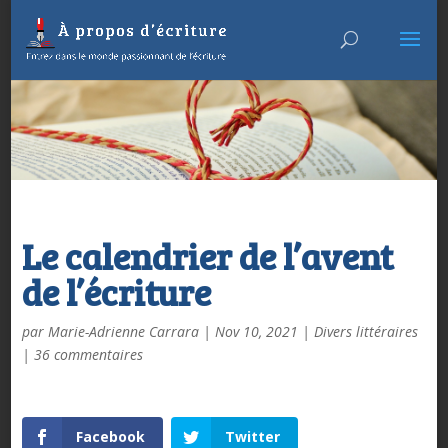
Le calendrier de l’avent
de l’écriture
par
Marie-Adrienne Carrara
|
Nov 10, 2021
|
Divers littéraires
|
36 commentaires
Facebook
Twitter