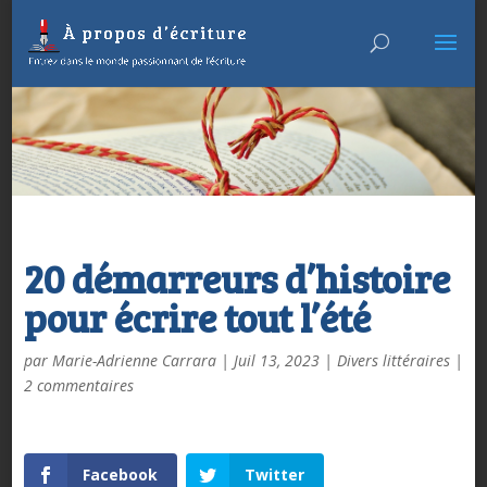
20 démarreurs d’histoire
pour écrire tout l’été
par
Marie-Adrienne Carrara
|
Juil 13, 2023
|
Divers littéraires
|
2 commentaires
Facebook
Twitter